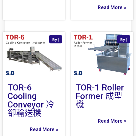
Read More »
By
|
By
|
TOR-6
TOR-1 Roller
Cooling
Former 成型
Conveyor 冷
機
卻輸送機
Read More »
Read More »