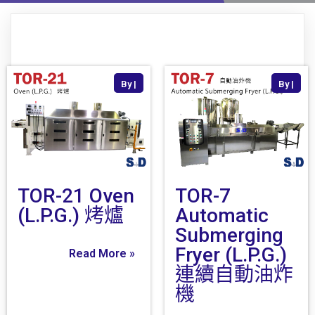
By
|
By
|
TOR-21 Oven
TOR-7
(L.P.G.) 烤爐
Automatic
Submerging
Fryer (L.P.G.)
Read More »
連續自動油炸
機