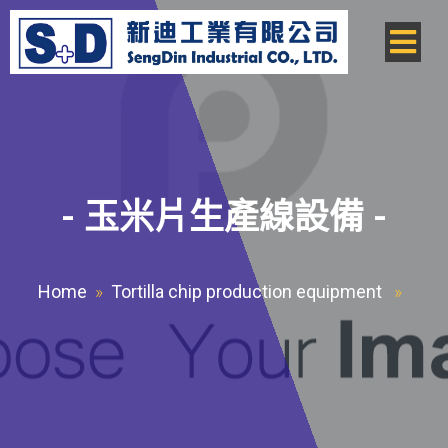
-
玉米片生產線設備
-
Home
»
Tortilla chip production equipment
»