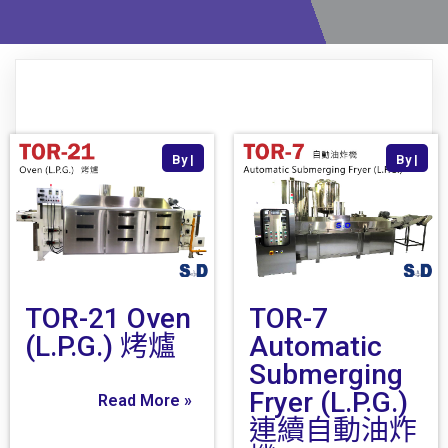
By
|
By
|
TOR-21 Oven
TOR-7
(L.P.G.) 烤爐
Automatic
Submerging
Fryer (L.P.G.)
Read More »
連續自動油炸