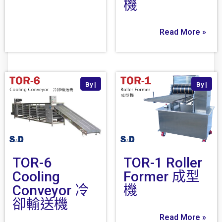
機
Read More »
By
|
By
|
TOR-6
TOR-1 Roller
Cooling
Former 成型
Conveyor 冷
機
卻輸送機
Read More »