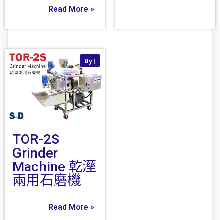
Read More »
By
|
TOR-2S
Grinder
Machine 乾溼
兩用石磨機
Read More »