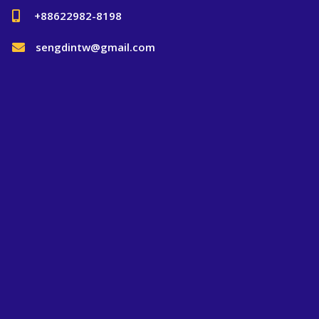
+88622982-8198
sengdintw@gmail.com